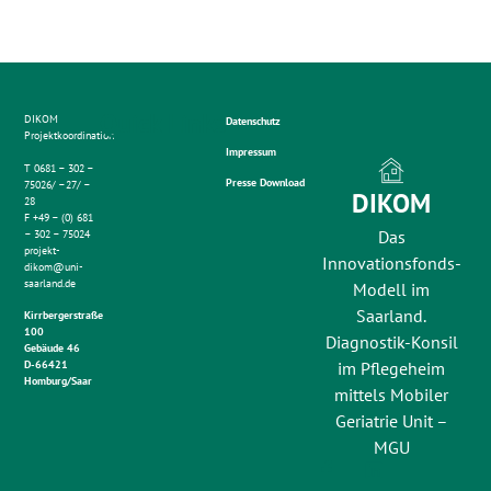
Quick Links
DIKOM
Datenschutz
Projektkoordination
Impressum
T 0681 – 302 –
Presse Download
75026/ –27/ –
DIKOM
28
F +49 – (0) 681
Das
– 302 – 75024
projekt-
Innovationsfonds-
dikom@uni-
saarland.de
Modell im
Saarland.
Kirrbergerstraße
100
Diagnostik-Konsil
Gebäude 46
im Pflegeheim
D-66421
Homburg/Saar
mittels Mobiler
Geriatrie Unit –
MGU